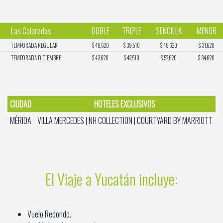
Las Coloradas
DOBLE
TRIPLE
SENCILLA
MENOR
TEMPORADA REGULAR
$ 40,620
$ 39,510
$ 49,620
$ 31,620
TEMPORADA DICIEMBRE
$ 43,620
$ 42,510
$ 52,620
$ 34,620
CIUDAD
HOTELES EXCLUSIVOS
MÉRIDA
VILLA MERCEDES | NH COLLECTION | COURTYARD BY MARRIOTT
El Viaje a Yucatán incluye:
Vuelo Redondo.